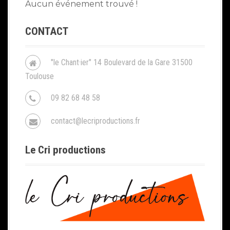
Aucun événement trouvé !
CONTACT
"le Chant·ier" 14 Boulevard de la Gare 31500
Toulouse
09 82 68 48 58
contact@lecriproductions.fr
Le Cri productions